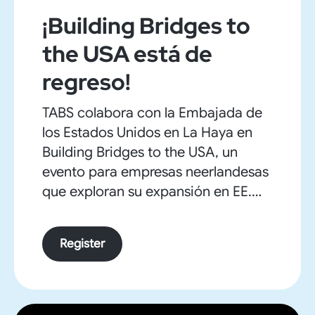
¡Building Bridges to
the USA está de
regreso!
TABS colabora con la Embajada de
los Estados Unidos en La Haya en
Building Bridges to the USA, un
evento para empresas neerlandesas
que exploran su expansión en EE.
UU. Inaugurado por el Embajador
Joe Popolo, con información sobre
Register
inversión, visados y acceso a 20
estados.