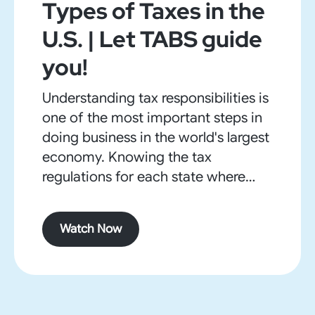
Types of Taxes in the
U.S. | Let TABS guide
you!
Understanding tax responsibilities is
one of the most important steps in
doing business in the world's largest
economy. Knowing the tax
regulations for each state where
your company transacts business is
of critical importance. TABS
Watch Now
provides administrative support and
management of corporate income
and sales tax filings. Let TABS guide
you! Let TABS guide you!