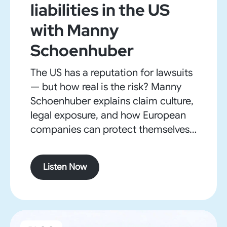
liabilities in the US
with Manny
Schoenhuber
The US has a reputation for lawsuits
— but how real is the risk? Manny
Schoenhuber explains claim culture,
legal exposure, and how European
companies can protect themselves
when doing business in the US.
From contracts to compliance and
Listen Now
litigation, this episode offers a clear
view of the legal pitfalls — and how
to avoid them.