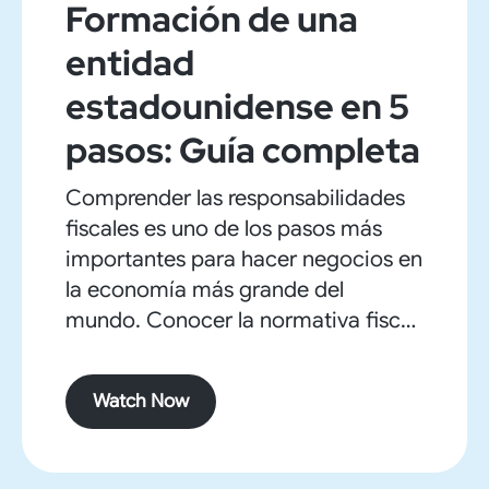
Formación de una
entidad
estadounidense en 5
pasos: Guía completa
Comprender las responsabilidades
fiscales es uno de los pasos más
importantes para hacer negocios en
la economía más grande del
mundo. Conocer la normativa fiscal
de cada estado donde opera su
empresa es fundamental. TABS
Watch Now
ofrece apoyo administrativo y
gestión de las declaraciones de
impuestos corporativos sobre la